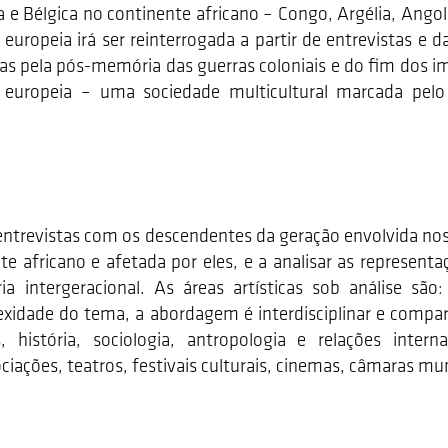
ça e Bélgica no continente africano – Congo, Argélia, Ang
 europeia irá ser reinterrogada a partir de entrevistas e
das pela pós-memória das guerras coloniais e do fim dos im
l europeia – uma sociedade multicultural marcada pelo
 entrevistas com os descendentes da geração envolvida no
te africano e afetada por eles, e a analisar as representa
intergeracional. As áreas artísticas sob análise são: a
lexidade do tema, a abordagem é interdisciplinar e compar
os, história, sociologia, antropologia e relações inter
ções, teatros, festivais culturais, cinemas, câmaras muni