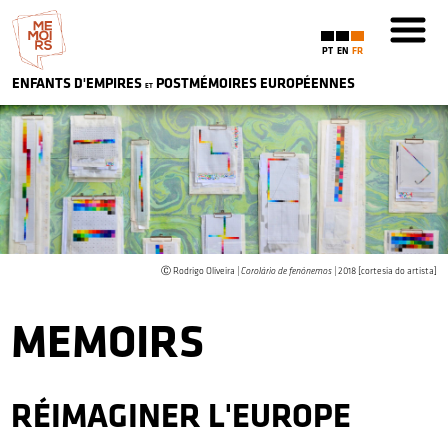
PT
EN
FR
ENFANTS D'EMPIRES
POSTMÉMOIRES
EU
ROPÉENNES
ET
Ⓒ Rodrigo Oliveira |
Corolário de fenónemos
| 2018 [cortesia do artista]
MEMOIRS
RÉIMAGINER L'EUROPE