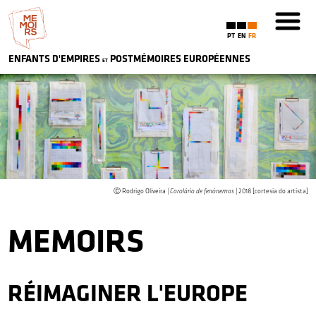
PT
EN
FR
ENFANTS D'EMPIRES
POSTMÉMOIRES
EU
ROPÉENNES
ET
Ⓒ Rodrigo Oliveira |
Corolário de fenónemos
| 2018 [cortesia do artista]
MEMOIRS
RÉIMAGINER L'EUROPE