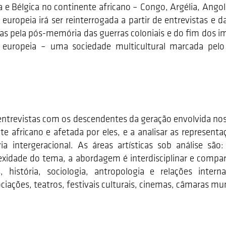
ça e Bélgica no continente africano – Congo, Argélia, Ang
 europeia irá ser reinterrogada a partir de entrevistas e
das pela pós-memória das guerras coloniais e do fim dos im
l europeia – uma sociedade multicultural marcada pelo
 entrevistas com os descendentes da geração envolvida no
te africano e afetada por eles, e a analisar as representa
intergeracional. As áreas artísticas sob análise são: a
lexidade do tema, a abordagem é interdisciplinar e compar
os, história, sociologia, antropologia e relações inter
ções, teatros, festivais culturais, cinemas, câmaras muni