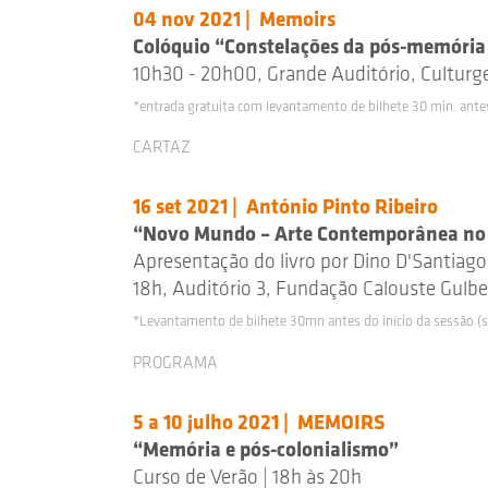
04 nov 2021 | Memoirs
Colóquio “Constelações da pós-memória 
10h30 - 20h00, Grande Auditório, Culturge
*entrada gratuita com levantamento de bilhete 30 min. antes 
CARTAZ
16 set 2021 | António Pinto Ribeiro
“Novo Mundo – Arte Contemporânea no
Apresentação do livro por Dino D'Santiago
18h, Auditório 3, Fundação Calouste Gulbe
*Levantamento de bilhete 30mn antes do início da sessão (su
PROGRAMA
5 a 10 julho 2021 | MEMOIRS
“Memória e pós-colonialismo”
Curso de Verão | 18h às 20h