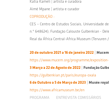
Katia Kameli | artista e curadora
Aimé Mpane | artista e curador
COPRODUÇÃO :
CES – Centro de Estudos Sociais, Universidade d
n.º 648624); Fundação Calouste Gulbenkian - Del
Real da África Central-Africa Museum (Tervuren /
20 de outubro 2021 a 16 de janeiro 2022
|
Mucem
https://www.mucem.org/programme/exposition-e
3 Março a 22 de Agosto de 2022
|
Fundação Gulbe
https://gulbenkian.pt/paris/europa-oxala
6 de Outubro a 5 de Março de 2023
|
Musée royal
https://www.africamuseum.be/en
PROGRAMA
ENTREVISTA COMISSÁRIOS