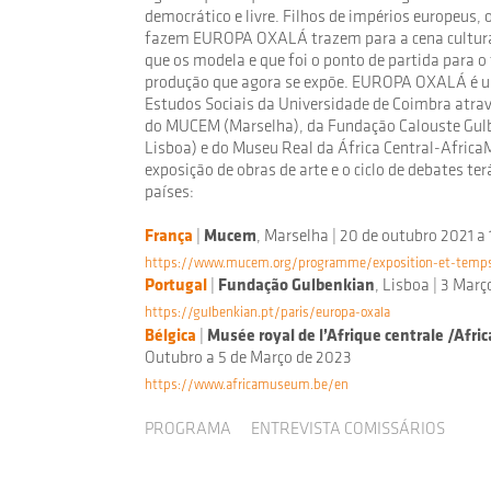
democrático e livre. Filhos de impérios europeus, o
fazem EUROPA OXALÁ trazem para a cena cultural 
que os modela e que foi o ponto de partida para o
produção que agora se expõe. EUROPA OXALÁ é u
Estudos Sociais da Universidade de Coimbra atra
do MUCEM (Marselha), da Fundação Calouste Gulb
Lisboa) e do Museu Real da África Central-Africa
exposição de obras de arte e o ciclo de debates te
países:
França
|
Mucem
, Marselha | 20 de outubro 2021 a 
https://www.mucem.org/programme/exposition-et-temps-
Portugal
|
Fundação Gulbenkian
, Lisboa | 3 Mar
https://gulbenkian.pt/paris/europa-oxala
Bélgica
|
Musée royal de l’Afrique centrale /Afr
Outubro a 5 de Março de 2023
https://www.africamuseum.be/en
PROGRAMA
ENTREVISTA COMISSÁRIOS