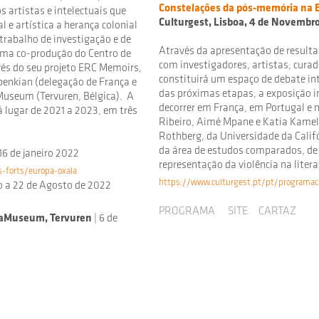
Constelações da pós-memória na E
s artistas e intelectuais que
Culturgest, Lisboa, 4 de Novembr
e artística a herança colonial
 trabalho de investigação e de
Através da apresentação de result
ma co-produção do Centro de
com investigadores, artistas, curad
vés do seu projeto ERC Memoirs,
constituirá um espaço de debate in
enkian (delegação de França e
das próximas etapas, a exposição i
Museum (Tervuren, Bélgica). A
decorrer em França, em Portugal e 
rá lugar de 2021 a 2023, em três
Ribeiro, Aimé Mpane e Katia Kameli.
Rothberg, da Universidade da Calif
da área de estudos comparados, de
16 de janeiro 2022
representação da violência na litera
forts/europa-oxala
https://www.culturgest.pt/pt/programac
ço a 22 de Agosto de 2022
PROGRAMA
SITE
CARTAZ
icaMuseum, Tervuren
| 6 de