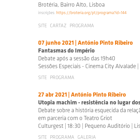
Brotéria, Bairro Alto, Lisboa
inscrições:
https://broteria.org/pt/programa?id=144
SITE
CARTAZ
PROGRAMA
07 junho 2021 | António Pinto Ribeiro
Fantasmas do Império
Debate após a sessão das 19h40
Sessões Especiais - Cinema City Alvalade |
SITE
PROGRAMA
27 abr 2021 | António Pinto Ribeiro
Utopia machim - resistência no lugar do
Debate sobre a história esquecida da relaç
em parceria com o Teatro Griot
Culturgest | 18:30 | Pequeno Auditório | L
SITE
PROGRAMA
GALERIA