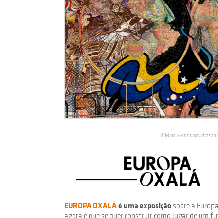
©Malala-Andrialavidrazana 
EUROPA OXALÁ
é uma exposição
sobre a Europa
agora e que se quer construir como lugar de um fut