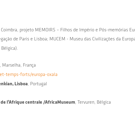
e Coimbra, projeto MEMOIRS – Filhos de Império e Pós-memórias Eu
egação de Paris e Lisboa; MUCEM - Museu das Civilizações da Europ
 Bélgica).
, Marselha, França
t-temps-forts/europa-oxala
nkian, Lisboa
, Portugal
 de l’Afrique centrale /AfricaMuseum
, Tervuren, Bélgica