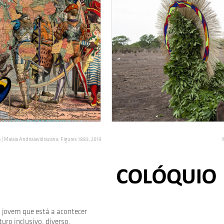
| Malala Andrialavidrazana, Figures 1883, 2019
©
 jovem que está a acontecer
uro inclusivo, diverso,