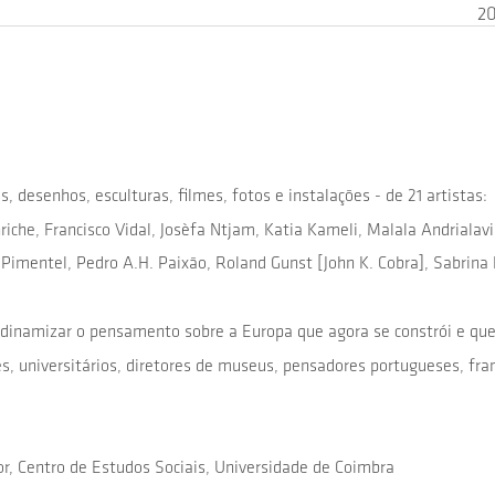
2
, desenhos, esculturas, filmes, fotos e instalações - de 21 artista
riche, Francisco Vidal, Josèfa Ntjam, Katia Kameli, Malala Andrial
Pimentel, Pedro A.H. Paixão, Roland Gunst [John K. Cobra], Sabrina
 dinamizar o pensamento sobre a Europa que agora se constrói e que
res, universitários, diretores de museus, pensadores portugueses, fr
or, Centro de Estudos Sociais, Universidade de Coimbra