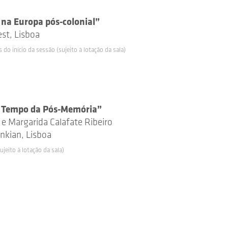
na Europa pós-colonial”
st, Lisboa
do início da sessão (sujeito à lotação da sala)
 Tempo da Pós-Memória”
 e Margarida Calafate Ribeiro
nkian, Lisboa
jeito à lotação da sala)