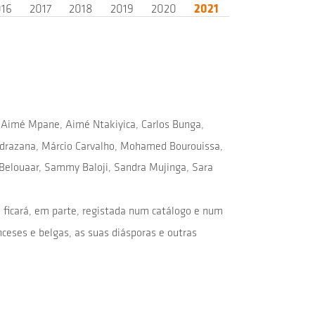
016
2017
2018
2019
2020
2021
s: Aimé Mpane, Aimé Ntakiyica, Carlos Bunga,
avidrazana, Márcio Carvalho, Mohamed Bourouissa,
 Belouaar, Sammy Baloji, Sandra Mujinga, Sara
 ficará, em parte, registada num catálogo e num
anceses e belgas, as suas diásporas e outras