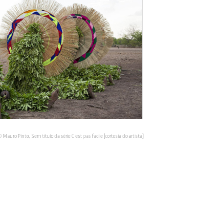
 Mauro Pinto, Sem título da série C’est pas facile [cortesia do artista]