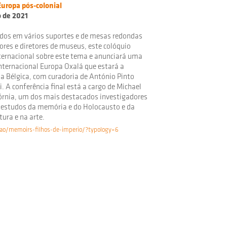
uropa pós-colonial
o de 2021
ados em vários suportes e de mesas redondas
ores e diretores de museus, este colóquio
ternacional sobre este tema e anunciará uma
nternacional Europa Oxalá que estará a
na Bélgica, com curadoria de António Pinto
 A conferência final está a cargo de Michael
órnia, um dos mais destacados investigadores
 estudos da memória e do Holocausto e da
tura e na arte.
ao/memoirs-filhos-de-imperio/?typology=6